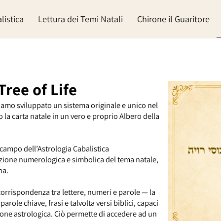
balistica
Lettura dei Temi Natali
Chirone il Guarito
l Tree of Life
bbiamo sviluppato un sistema originale e unico nel
do la carta natale in un vero e proprio Albero della
nel campo dell’Astrologia Cabalistica
osizione numerologica e simbolica del tema natale,
rsona.
 la corrispondenza tra lettere, numeri e parole — la
 parole chiave, frasi e talvolta versi biblici, capaci