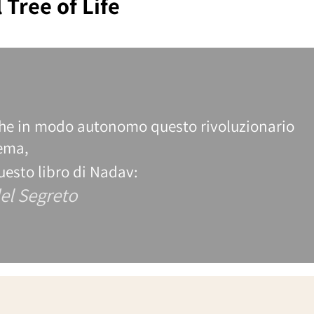
al Tree of Life
anche in modo autonomo questo rivoluzionari
stema,
questo libro di Nadav:
 del Segreto