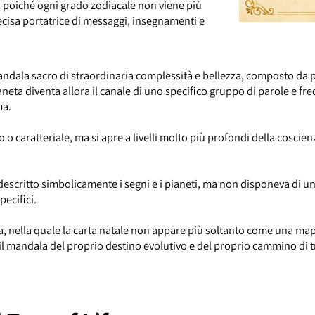
urazione astrologica. Ciò permette di accedere ad un
onali, poiché ogni grado zodiacale non viene più
recisa portatrice di messaggi, insegnamenti e
un mandala sacro di straordinaria complessità e bellezza, compost
pianeta diventa allora il canale di uno specifico gruppo di parol
anima.
co o caratteriale, ma si apre a livelli molto più profondi della co
 ha descritto simbolicamente i segni e i pianeti, ma non disponev
 specifici.
uova, nella quale la carta natale non appare più soltanto come u
oria, il mandala del proprio destino evolutivo e del proprio cammi