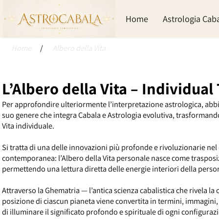
Home
Astrologia Ca
Home
/
Albero della Vita
L’Albero della Vita – Individua
Per approfondire ulteriormente l’interpretazione astrologica, a
suo genere che integra Cabala e Astrologia evolutiva, trasforman
Vita individuale.
Si tratta di una delle innovazioni più profonde e rivoluzionarie 
contemporanea: l’Albero della Vita personale nasce come trasp
permettendo una lettura diretta delle energie interiori della pe
Attraverso la Ghematria — l’antica scienza cabalistica che rivela
posizione di ciascun pianeta viene convertita in termini, immagini,