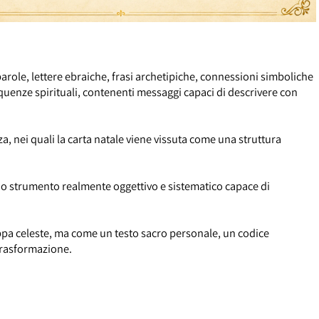
o da parole, lettere ebraiche, frasi archetipiche, connessioni sim
e e frequenze spirituali, contenenti messaggi capaci di descrivere
scienza, nei quali la carta natale viene vissuta come una struttur
a di uno strumento realmente oggettivo e sistematico capace di
na mappa celeste, ma come un testo sacro personale, un codice
no di trasformazione.