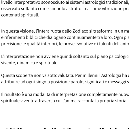
di illuminare il significato profondo e spirituale di ogni config
livello interpretativo sconosciuto ai sistemi astrologici tradizi
osservato soltanto come simbolo astratto, ma come vibrazione p
contenuti spirituali.
In questa visione, l’intera ruota dello Zodiaco si trasforma in 
e riferimenti biblici che dialogano continuamente tra loro. Ogni 
precisione le qualità interiori, le prove evolutive e i talenti dell’
L’interpretazione non avviene quindi soltanto sul piano psicologi
vivente, dinamica e spirituale.
Questa scoperta non va sottovalutata. Per millenni l’Astrologia
attribuire ad ogni singola posizione parole, significati e messaggi
Il risultato è una modalità di interpretazione completamente n
spirituale vivente attraverso cui l’anima racconta la propria st